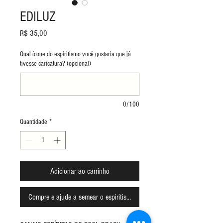
EDILUZ
Preço
R$ 35,00
Qual ícone do espiritismo você gostaria que já
tivesse caricatura? (opcional)
0/100
Quantidade
*
Adicionar ao carrinho
Compre e ajude a semear o espiritismo!