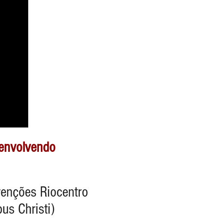
esenvolvendo
venções Riocentro
us Christi)