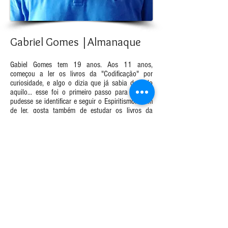
Gabriel Gomes |Almanaque
Gabiel Gomes tem 19 anos. Aos 11 anos,
começou a ler os livros da "Codificação" por
curiosidade, e algo o dizia que já sabia de tudo
aquilo... esse foi o primeiro passo para que ele
pudesse se identificar e seguir o Espiritismo. Além
de ler, gosta também de estudar os livros da
Doutrina e acredita que os ensinamentos dados
pelos Espíritos e por Kardec devem ficar acessíveis
a todos, sem distinção. Por isso, criou um grupo
nas redes sociais onde todos podem expor suas
ideias, duvidas e dificuldades e se ajudarem,
compartilhando informações sempre a luz da
Doutrina dos Espíritos e de Jesus.
Singular Publicações | Ampliando o