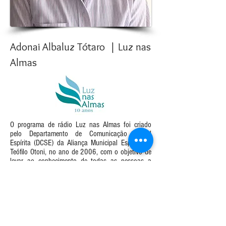
Adonai Albaluz Tótaro | Luz nas
Almas
O programa de rádio Luz nas Almas foi criado
pelo Departamento de Comunicação Social
Espírita (DCSE) da Aliança Municipal Espírita de
Teófilo Otoni, no ano de 2006, com o objetivo de
levar ao conhecimento de todas as pessoas a
Doutrina dos Espíritos, codificada por Allan
Kardec.
Aliança Municipal Espírita de Teófilo Otoni
12º Conselho Regional Espírita - Teófilo Otoni